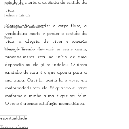
estado de morte, a ausência do sentido da 
Prosperidade
vida. 
Pedras e Cristais
Morrer não é perder o corpo físico, a 
Mensagens de sabedoria
verdadeira morte é perder o sentido da 
Prece
vida, a alegria de viver e conexão 
Magia da Trasnformação
consigo mesmo. Se você se sente assim, 
provavelmente está no início de uma 
depressão ou ela já se instalou. O único 
caminho de cura é o que aponta para a 
sua alma. Ouvi-la, aceitá-la e viver em 
conformidade com ela. Só quando eu vivo 
conforme a minha alma é que sou feliz. 
O resto é apenas satisfação momentânea. 
espiritualidade
Textos e reflexões