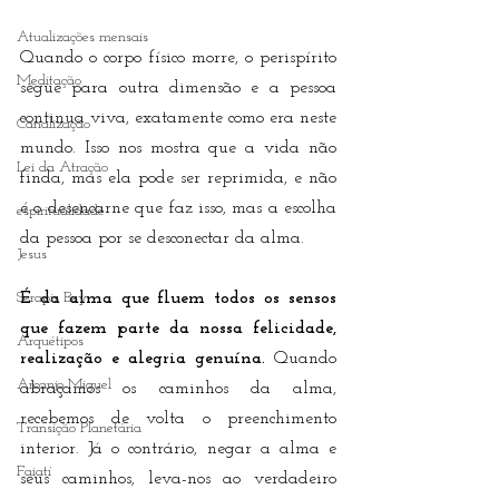
Atualizações mensais
Quando o corpo físico morre, o perispírito 
Meditação
segue para outra dimensão e a pessoa 
continua viva, exatamente como era neste 
Canalização
mundo. Isso nos mostra que a vida não 
Lei da Atração
finda, mas ela pode ser reprimida, e não 
é o desencarne que faz isso, mas a escolha 
espiritualidade
da pessoa por se desconectar da alma. 
Jesus
Serapis Bey
É da alma que fluem todos os sensos 
que fazem parte da nossa felicidade, 
Arquétipos
realização e alegria genuína. 
Quando 
Arcanjo Miguel
abraçamos os caminhos da alma, 
recebemos de volta o preenchimento 
Transição Planetária
interior. Já o contrário, negar a alma e 
Faiatí
seus caminhos, leva-nos ao verdadeiro 