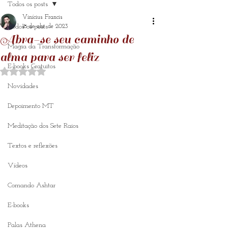
Todos os posts
Vinícius Francis
Todos os posts
18 de abr. de 2023
Abra-se seu caminho de
Magia da Transformação
alma para ser feliz
E-books Gratuitos
Avaliado com NaN de 5 estrelas.
Novidades
Depoimento MT
Meditação dos Sete Raios
Textos e reflexões
Vídeos
Comando Ashtar
E-books
Palas Athena