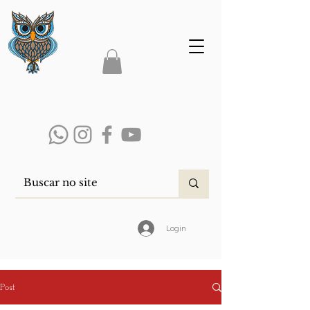
Login
Post