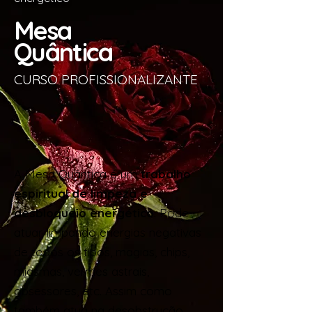
Mesa
Quântica
CURSO PROFISSIONALIZANTE
A Mesa Quântica é um
trabalho
espiritual de limpeza e
desbloqueio energético
. Pode
atuar limpando energias negativas
de todos os tipos, magias, chips,
miasmas, vermes astrais,
obsessores, etc. Assim como
também atua na desobstrução