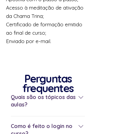
Acesso à meditação de ativação
da Chama Trina;
Certificado de formação emitido
ao final de curso;
Enviado por e-mail.
Perguntas
frequentes
Quais são os tópicos das
aulas?
AULA 01 - Introdução ao Trabalho
AULA 02 - Magia da Luz, Magia
Como é feito o login no
escura e atuação do mundo
curso?