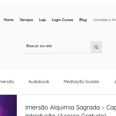
Home
Serviços
Loja
Login Cursos
Blog
Jornadas e Im
Imersão
Audiobook
Meditação Guiada
J
Imersão Alquimia Sagrada – Capí
Introdução (Acesso Gratuito)