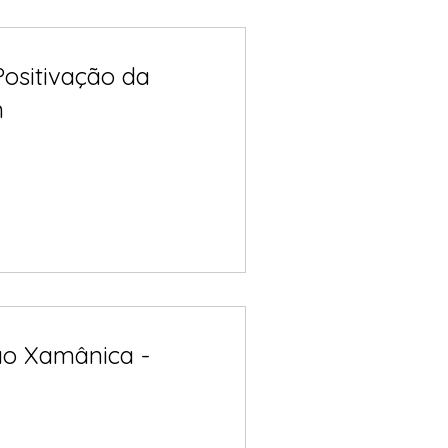
ositivação da
m
ão Xamânica -