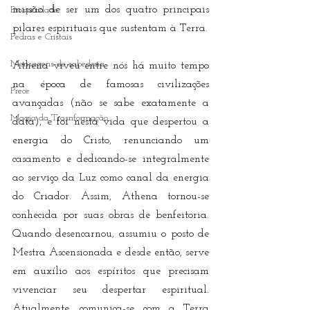
missão de ser um dos quatro principais 
Prosperidade
pilares espirituais que sustentam à Terra.
Pedras e Cristais
Mensagens de sabedoria
Athena viveu entre nós há muito tempo 
na época de famosas civilizações 
Prece
avançadas (não se sabe exatamente a 
Magia da Trasnformação
data), e foi nesta vida que despertou a 
energia do Cristo, renunciando um 
casamento e dedicando-se integralmente 
ao serviço da Luz como canal da energia 
do Criador. Assim, Athena tornou-se 
conhecida por suas obras de benfeitoria. 
Quando desencarnou, assumiu o posto de 
Mestra Ascensionada e desde então, serve 
em auxílio aos espíritos que precisam 
vivenciar seu despertar espiritual. 
Atualmente, comunica-se com a Terra 