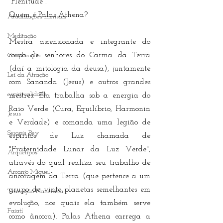
"Plenitude". 
Quem é Palas Athena?
Atualizações mensais
Meditação
Mestra ascensionada e integrante do 
corpo de senhores do Carma da Terra 
Canalização
(daí a mitologia da deusa), juntamente 
Lei da Atração
com Sananda (Jesus) e outros grandes 
espiritualidade
mestres. Ela trabalha sob a energia do 
Raio Verde (Cura, Equilíbrio, Harmonia 
Jesus
e Verdade) e comanda uma legião de 
Serapis Bey
espíritos de Luz chamada de 
"Fraternidade Lunar da Luz Verde", 
Arquétipos
através do qual realiza seu trabalho de 
Arcanjo Miguel
ancoragem da Terra (que pertence a um 
grupo de vinte planetas semelhantes em 
Transição Planetária
evolução, nos quais ela também serve 
Faiatí
como âncora). Palas Athena carrega a 