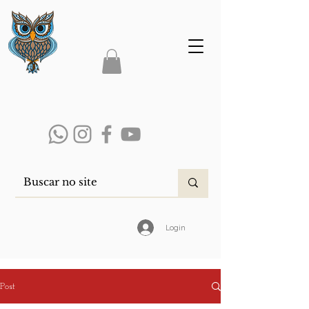
Login
Post