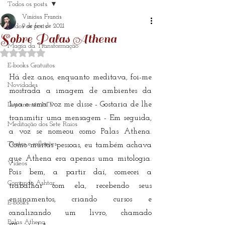
Todos os posts
Vinícius Francis
Todos os posts
9 de fev. de 2021
Sobre Palas Athena
Magia da Transformação
Avaliado com NaN de 5 estrelas.
E-books Gratuitos
Há dez anos, enquanto meditava, foi-me 
Novidades
mostrada a imagem de ambientes da 
Lua e uma voz me disse - Gostaria de lhe 
Depoimento MT
transmitir uma mensagem - Em seguida, 
Meditação dos Sete Raios
a voz se nomeou como Palas Athena. 
Textos e reflexões
Como muitas pessoas, eu também achava 
que Athena era apenas uma mitologia. 
Vídeos
Pois bem, a partir daí, comecei a 
Comando Ashtar
trabalhar com ela, recebendo seus 
ensinamentos, criando cursos e 
E-books
canalizando um livro, chamado 
Palas Athena