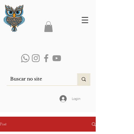
Login
Post