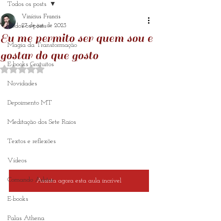
Todos os posts
Vinícius Francis
Todos os posts
27 de jun. de 2023
Eu me permito ser quem sou e
Magia da Transformação
gostar do que gosto
E-books Gratuitos
Avaliado com NaN de 5 estrelas.
Novidades
Depoimento MT
Meditação dos Sete Raios
Textos e reflexões
Vídeos
Comando Ashtar
Assista agora esta aula incrível
E-books
Palas Athena