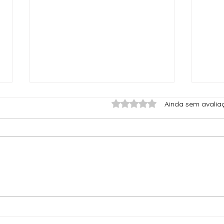
Avaliado com 0 de 5 est
Ainda sem avalia
Mestre Faiatí - Mude sua
Quan
Perspectiva, Mude sua Vida
Apre
de T