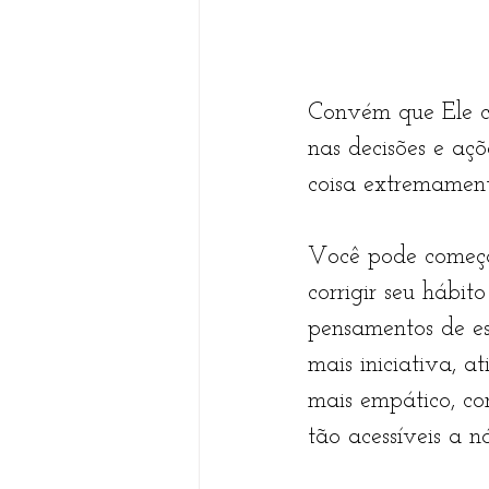
Convém que Ele cre
nas decisões e aç
coisa extremament
Você pode começa
corrigir seu hábit
pensamentos de es
mais iniciativa, a
mais empático, co
tão acessíveis a nó