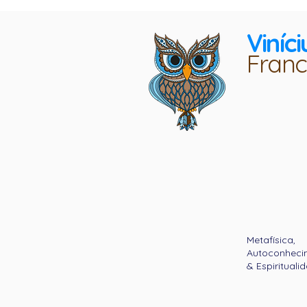
Viníci
Franc
Metafísica,
Autoconheci
& Espirituali