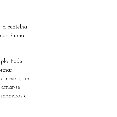
r a centelha 
 mas é uma 
lo. Pode 
formar 
u mesmo, ter 
Tornar-se 
 maneiras e 