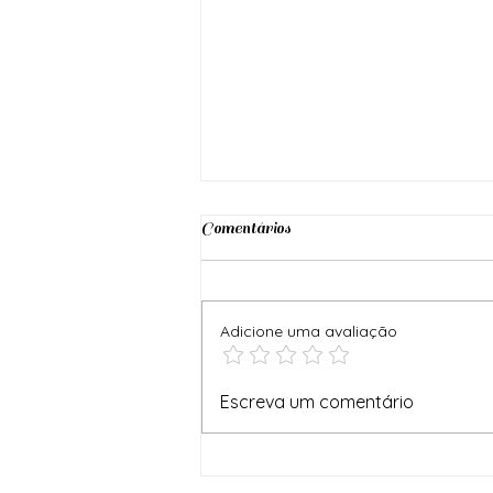
Comentários
Adicione uma avaliação
A Metafísica da Saúde e Seu
Escreva um comentário
Papel na Busca pelo Equilíbrio e
Bem-Estar