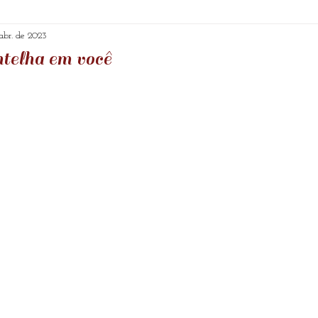
Textos e reflexões
Vídeos
Comando Ashta
abr. de 2023
ntelha em você
de 5 estrelas.
ções mensais
Meditação
Canalização
Lei
Serapis Bey
Arquétipos
Arcanjo Miguel
aiatí
Prosperidade
Pedras e Cristais
Mensa
formação