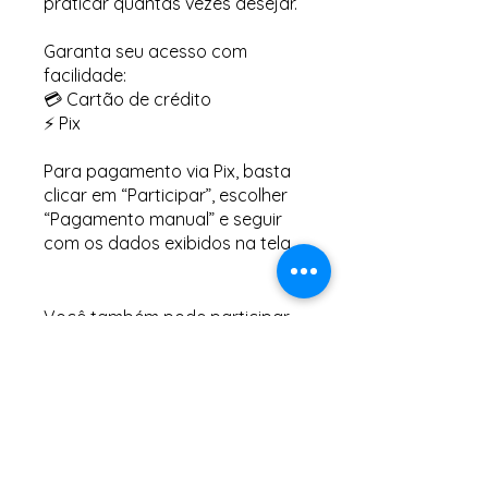
praticar quantas vezes desejar.
Garanta seu acesso com
facilidade:
💳 Cartão de crédito
⚡ Pix
Para pagamento via Pix, basta
clicar em “Participar”, escolher
“Pagamento manual” e seguir
com os dados exibidos na tela.
Você também pode participar
desse programa pelo app
mobile.
Vá para o app
Investimento