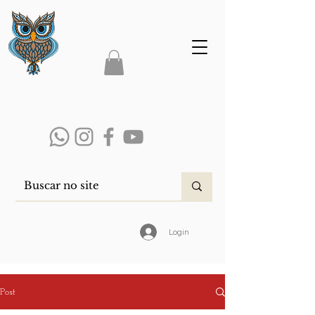
Login
Post