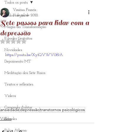
Todos os posts
Vinícius Francis
Todos os posts
31 de jul. de 2022
Sete passos para lidar com a
Magia da Transformação
depressão
E-books Gratuitos
Avaliado com NaN de 5 estrelas.
Novidades
https://youtu.be/Xy1QVWV0f9A
Depoimento MT
Meditação dos Sete Raios
Textos e reflexões
Vídeos
Comando Ashtar
ansiedade
depressão
transtornos psicológicos
Vídeos
E-books
Palas Athena