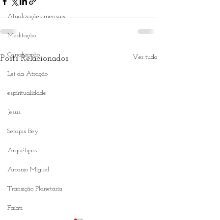
Atualizações mensais
Meditação
Canalização
Ver tudo
Posts Relacionados
Lei da Atração
espiritualidade
Jesus
Serapis Bey
Arquétipos
Arcanjo Miguel
Transição Planetária
Faiatí