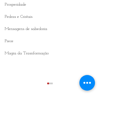
Prosperidade
Pedras e Cristais
Mensagens de sabedoria
Prece
Magia da Trasnformação
0.0 / 5 (0)
Comentários
Comente e avalie
Livro MT - Por que os
Se creres, verás a 
humanos não são livres?
Deus - (Magia d