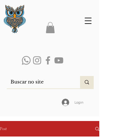
Login
Post