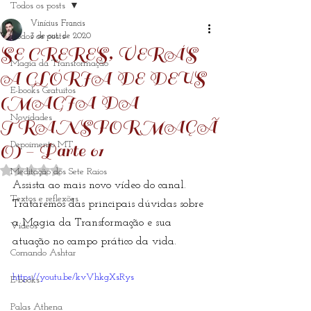
Todos os posts
Vinícius Francis
Todos os posts
3 de out. de 2020
SE CRERES, VERÁS
Magia da Transformação
A GLÓRIA DE DEUS
E-books Gratuitos
(MAGIA DA
Novidades
TRANSFORMAÇÃ
Depoimento MT
O) - Parte 01
Avaliado com NaN de 5 estrelas.
Meditação dos Sete Raios
Assista ao mais novo vídeo do canal. 
Textos e reflexões
Trataremos das principais dúvidas sobre 
a Magia da Transformação e sua 
Vídeos
atuação no campo prático da vida.
Comando Ashtar
https://youtu.be/kvVhkgXsRys
E-books
Palas Athena