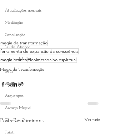
Atualizações mensais
Meditação
Canalização
magia da transformação
Lei da Atração
ferramenta de expansão da consciência
magia branca
Elohim
trabalho espiritual
espiritualidade
Magia da Transformação
Jesus
Serapis Bey
Arquétipos
Arcanjo Miguel
Ver tudo
Posts Relacionados
Transição Planetária
Faiatí