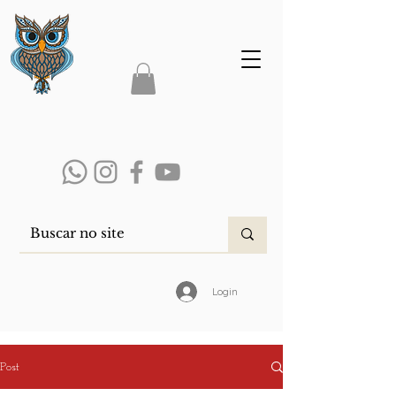
Login
Post