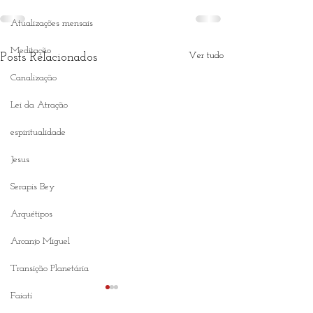
Atualizações mensais
Meditação
Ver tudo
Posts Relacionados
Canalização
Lei da Atração
espiritualidade
Jesus
Serapis Bey
Arquétipos
Arcanjo Miguel
Transição Planetária
Faiatí