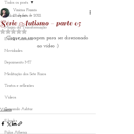
Todos os posts
Vinícius Francis
Todos os posts
27 de fev. de 2022
Série Autismo - parte 05
Magia da Transformação
Avaliado com NaN de 5 estrelas.
Clique na imagem para ser direcionado 
E-books Gratuitos
ao vídeo :)
Novidades
Depoimento MT
Meditação dos Sete Raios
Textos e reflexões
Vídeos
Comando Ashtar
Vídeos
E-books
Palas Athena