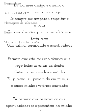
Prosperidade
Eu sou meu amigo e assumo o 
compromisso para comigo
Pedras e Cristais
De sempre me amparar, respeitar e 
Mensagens de sabedoria
ajudar
Eu tomo decisões que me beneficiam e 
Prece
fortalecem
Magia da Trasnformação
Com calma, serenidade e assertividade
Permito que esta conexão cósmica que 
rege todas as coisas existentes
Guie-me pelo melhor caminho
Eu já venci, eu posso tudo em mim, eu 
assumo minhas vitórias constantes
Eu permito que os novos ciclos e 
oportunidades se apresentem na minha 