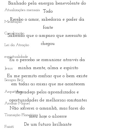
Banhado pela energia benevolente do 
Atualizações mensais
Todo
Recebo o amor, sabedoria e poder da 
Meditação
fonte
Canalização
Sabendo que o amparo que necessito já 
chegou
Lei da Atração
espiritualidade
Eu o percebo se comunicar através da 
minha mente, alma e espírito
Jesus
Eu me permito confiar que o bem existe 
Serapis Bey
em todas as coisas que me acontecem
Arquétipos
Agradeço pelos aprendizados e 
oportunidades de melhorias constantes
Arcanjo Miguel
Não sofrerei o amanhã, mas farei do 
Transição Planetária
meu hoje o alicerce
De um futuro brilhante
Faiatí