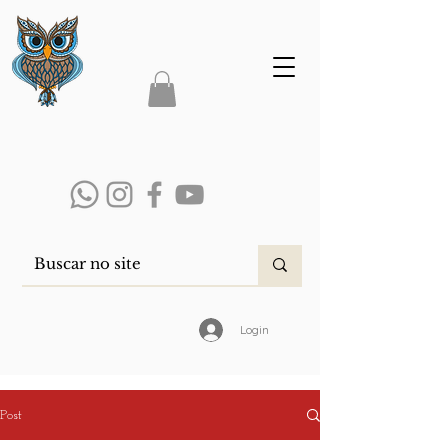
Login
Post