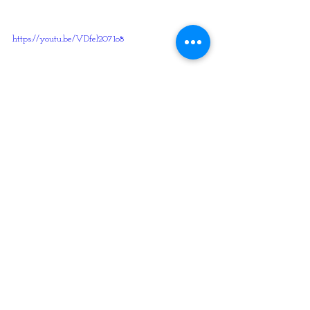
https://youtu.be/VDfel2071o8
Prosperidade
Prece
Meditação