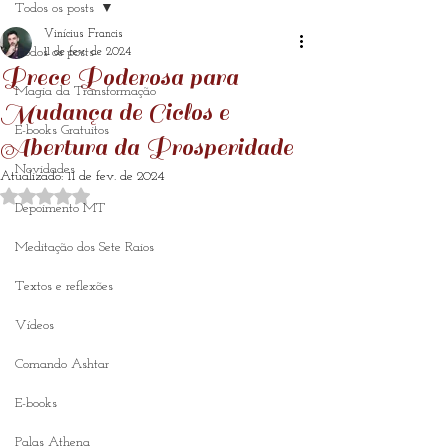
Todos os posts
Vinícius Francis
Todos os posts
11 de fev. de 2024
Prece Poderosa para
Magia da Transformação
Mudança de Ciclos e
E-books Gratuitos
Abertura da Prosperidade
Novidades
Atualizado:
11 de fev. de 2024
Avaliado com NaN de 5 estrelas.
Depoimento MT
Meditação dos Sete Raios
Textos e reflexões
Vídeos
Comando Ashtar
E-books
Palas Athena