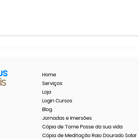
As chaves do poder divino -
Arqué
Arcanjo MIguel
Como 
promi
us
Home
is
Serviços
Loja
Login Cursos
Blog
Jornadas e Imersões
Cópia de Tome Posse da sua vida
Cópia de Meditação Raio Dourado Solar