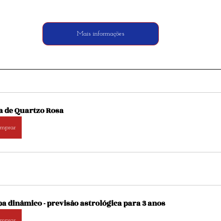
Mais informações
a de Quartzo Rosa
mprar
a dinâmico - previsão astrológica para 3 anos
mprar