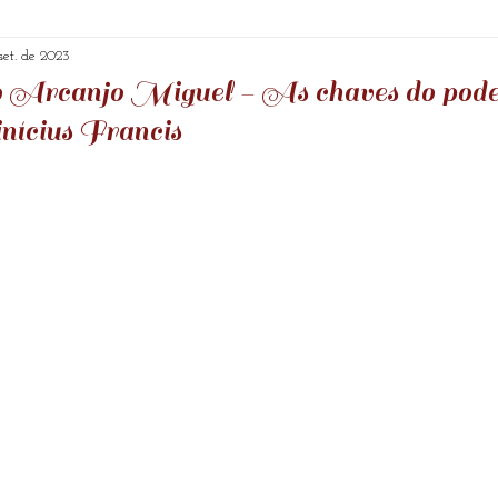
Textos e reflexões
Vídeos
Comando Ashta
set. de 2023
o Arcanjo Miguel - As chaves do poder
nícius Francis
ções mensais
Meditação
Canalização
Lei
de 5 estrelas.
Serapis Bey
Arquétipos
Arcanjo Miguel
aiatí
Prosperidade
Pedras e Cristais
Mensa
formação