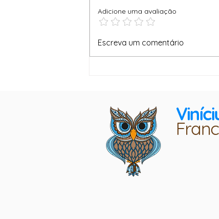
Adicione uma avaliação
Empode-se e vença a ansiedade e
Escreva um comentário
a insatisfação - Vinícius Francis
Viníci
Franc