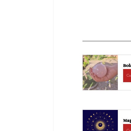
Bol
Co
Map
Co