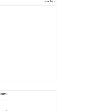
Ver tudo
relas.
ções