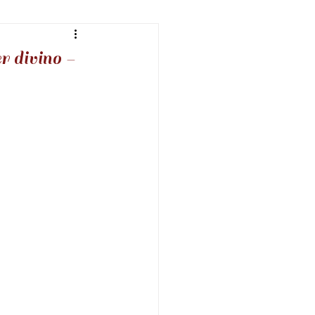
r
E-books
 divino -
 da Atração
gens de sabedoria