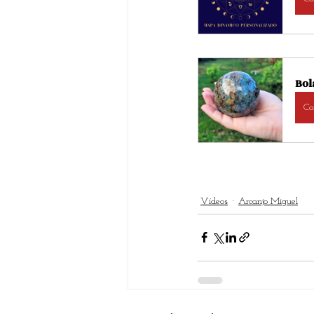
Bol
Co
Vídeos
Arcanjo Miguel