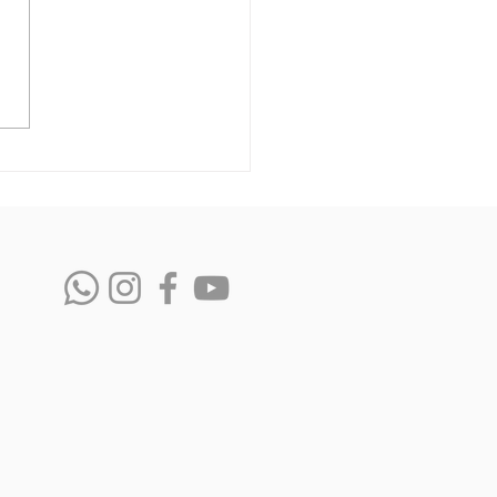
tipos e suas sombras.
saber se um arquétipo será
ssor para você?