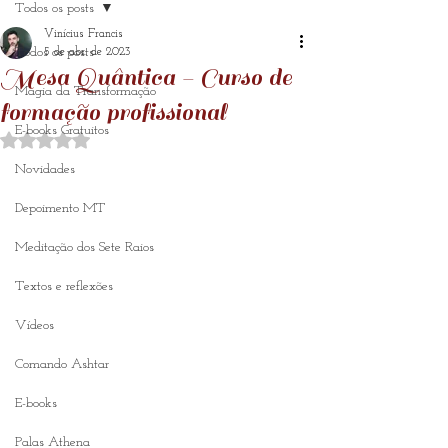
Todos os posts
Vinícius Francis
Todos os posts
5 de abr. de 2023
Mesa Quântica - Curso de
Magia da Transformação
formação profissional
E-books Gratuitos
Avaliado com NaN de 5 estrelas.
Novidades
Depoimento MT
Meditação dos Sete Raios
Textos e reflexões
Vídeos
Comando Ashtar
E-books
Palas Athena