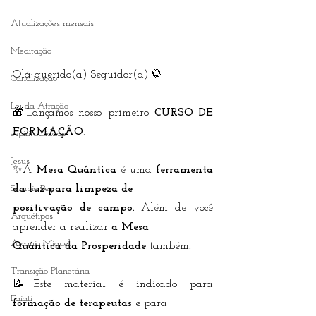
Atualizações mensais
Meditação
Olá querido(a) Seguidor(a)!🌻
Canalização
Lei da Atração
🎁Lançamos nosso primeiro 
CURSO DE 
FORMAÇÃO
.
espiritualidade
Jesus
✨A 
Mesa Quântica
 é uma 
ferramenta 
Serapis Bey
da luz para limpeza de 
positivação de campo. 
Além de você 
Arquétipos
aprender a realizar
 a Mesa 
Arcanjo Miguel
Quântica da Prosperidade 
também
.
Transição Planetária
📝Este material é indicado para 
Faiatí
formação de terapeutas
 e para 