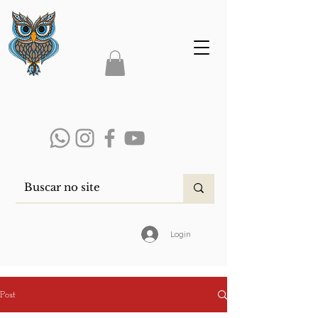
Login
Post