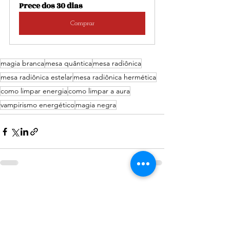
Prece dos 30 dias
Comprar
magia branca
mesa quântica
mesa radiônica
mesa radiônica estelar
mesa radiônica hermética
como limpar energia
como limpar a aura
vampirismo energético
magia negra
Ver tudo
Posts Relacionados