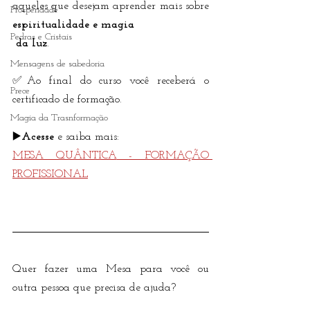
aqueles que desejam aprender mais sobre 
Prosperidade
espiritualidade e magia
Pedras e Cristais
 da luz
.
Mensagens de sabedoria
✅Ao final do curso você receberá o 
Prece
certificado de formação.
Magia da Trasnformação
▶️
Acesse
 e saiba mais: 
MESA QUÂNTICA
 - FORMAÇÃO 
PROFISSIONAL
Quer fazer uma Mesa para você ou 
outra pessoa que precisa de ajuda?