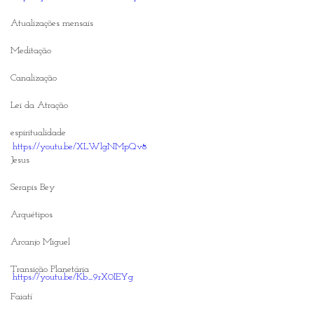
Atualizações mensais
Meditação
Canalização
Lei da Atração
espiritualidade
https://youtu.be/XLWlgNMpQv8
Jesus
Serapis Bey
Arquétipos
Arcanjo Miguel
Transição Planetária
https://youtu.be/Kb_9rX0IEYg
Faiatí