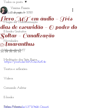
Todos os posts
Vinícius Francis
Todos os posts
15 de ago. de 2020
Livro MT em áudio - Três
Magia da Transformação
dias de escuridão - O poder do
E-books Gratuitos
Soltar - Canalização
Novidades
Amaranthus
Avaliado com NaN de 5 estrelas.
Depoimento MT
Meditação dos Sete Raios
https://youtu.be/b9UOacXeK4c
Textos e reflexões
Vídeos
Comando Ashtar
E-books
Palas Athena
https://youtu.be/sYW8d6-Omq4