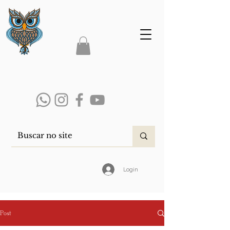
Login
Post