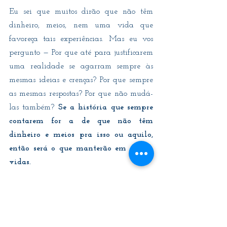
Eu sei que muitos dirão que não têm 
dinheiro, meios, nem uma vida que 
favoreça tais experiências. Mas eu vos 
pergunto — Por que até para justificarem 
uma realidade se agarram sempre às 
mesmas ideias e crenças? Por que sempre 
as mesmas respostas? Por que não mudá-
las também? 
Se a história que sempre 
contarem for a de que não têm 
dinheiro e meios pra isso ou aquilo, 
então será o que manterão em vossas 
vidas. 
Acostumaram-se a dar as mesmas 
respostas e as mesmas desculpas. Que tal 
mudar isso também? Vocês podem. 