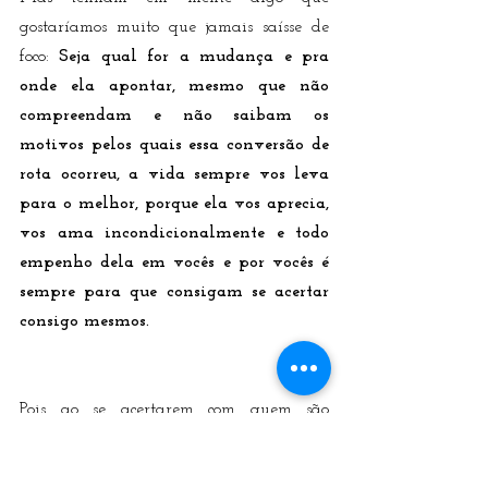
gostaríamos muito que jamais saísse de 
foco: 
Seja qual for a mudança e pra 
onde ela apontar, mesmo que não 
compreendam e não saibam os 
motivos pelos quais essa conversão de 
rota ocorreu, a vida sempre vos leva 
para o melhor, porque ela vos aprecia, 
vos ama incondicionalmente e todo 
empenho dela em vocês e por vocês é 
sempre para que consigam se acertar 
consigo mesmos. 
Pois ao se acertarem com quem são 
encontram tudo o que procuram nas 
expectativas e idealizações que sempre 