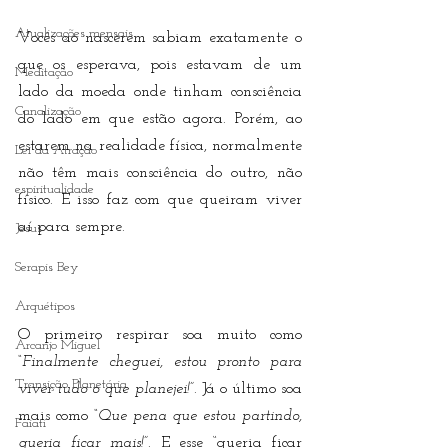
Atualizações mensais
Vocês ao nascerem sabiam exatamente o 
que os esperava, pois estavam de um 
Meditação
lado da moeda onde tinham consciência 
Canalização
do lado em que estão agora. Porém, ao 
estarem na realidade física, normalmente 
Lei da Atração
não têm mais consciência do outro, não 
espiritualidade
físico. E isso faz com que queiram viver 
aí para sempre.
Jesus
Serapis Bey
Arquétipos
O primeiro respirar soa muito como 
Arcanjo Miguel
“Finalmente cheguei, estou pronto para 
Transição Planetária
viver tudo o que planejei!”
. Já o último soa 
mais como 
“Que pena que estou partindo, 
Faiatí
queria ficar mais!”
. E esse “queria ficar 