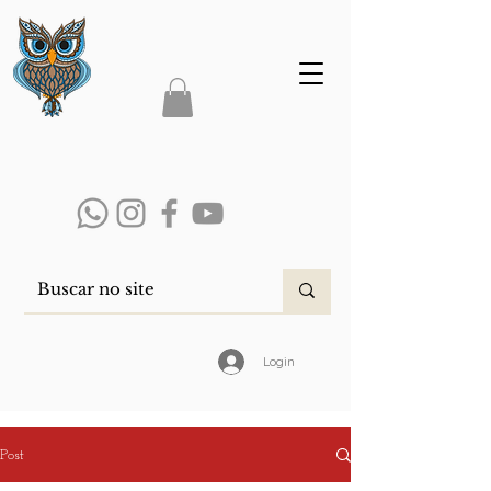
Login
Post