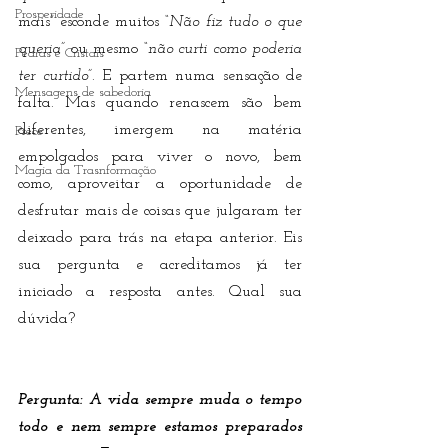
Prosperidade
mais” esconde muitos 
“Não fiz tudo o que 
queria” 
ou mesmo
 “não curti como poderia 
Pedras e Cristais
ter curtido”
. E partem numa sensação de 
Mensagens de sabedoria
falta. Mas quando renascem são bem 
diferentes, imergem na matéria 
Prece
empolgados para viver o novo, bem 
Magia da Trasnformação
como, aproveitar a oportunidade de 
desfrutar mais de coisas que julgaram ter 
deixado para trás na etapa anterior. Eis 
sua pergunta e acreditamos já ter 
iniciado a resposta antes. Qual sua 
dúvida?
Pergunta: A vida sempre muda o tempo 
todo e nem sempre estamos preparados 