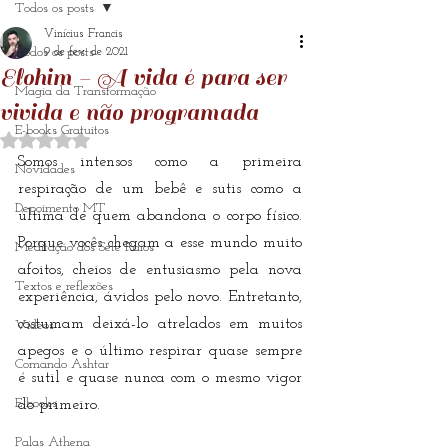
Todos os posts
Vinícius Francis
Todos os posts
9 de fev. de 2021
Elohim - A vida é para ser
Magia da Transformação
vivida e não programada
E-books Gratuitos
Avaliado com NaN de 5 estrelas.
Somos intensos como a primeira 
Novidades
respiração de um bebê e sutis como a 
Depoimento MT
última de quem abandona o corpo físico. 
Porque vocês chegam a esse mundo muito 
Meditação dos Sete Raios
afoitos, cheios de entusiasmo pela nova 
Textos e reflexões
experiência, ávidos pelo novo. Entretanto, 
costumam deixá-lo atrelados em muitos 
Vídeos
apegos e o último respirar quase sempre 
Comando Ashtar
é sutil e quase nunca com o mesmo vigor 
E-books
do primeiro.
Palas Athena