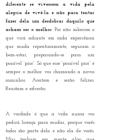
diferente se vivessem a vida pela 
alegria de vivê-la e não para tentar 
fazer dela um desdobrar daquilo que 
acham ser o melhor
. Por não saberem o 
que virá adiante em cada experiência 
que muda repentinamente, seguram o 
bem-estar, preparando-se para um 
possível “pior”. Só que esse “possível pior” é 
sempre o melhor vos chamando a novos 
caminhos. Aceitem e serão felizes. 
Resistam e sofrerão.
A verdade é que a vida nunca vos 
pedirá licença para mudar, porque vocês 
todos são parte dela e não ela de vocês. 
Mas tenham em mente algo que 