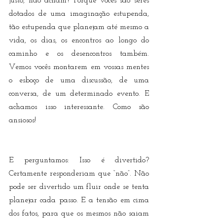
justo, não acham? Porque vocês são seres 
dotados de uma imaginação estupenda, 
tão estupenda que planejam até mesmo a 
vida, os dias, os encontros ao longo do 
caminho e os desencontros também. 
Vemos vocês montarem em vossas mentes 
o esboço de uma discussão, de uma 
conversa, de um determinado evento. E 
achamos isso interessante. Como são 
ansiosos!
E perguntamos: Isso é divertido? 
Certamente responderiam que “não”. Não 
pode ser divertido um fluir onde se tenta 
planejar cada passo. E a tensão em cima 
dos fatos, para que os mesmos não saiam 