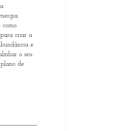
 a 
nergia. 
e como 
para criar a 
abundância e 
linhar o seu 
 plano de 