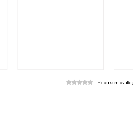
Avaliado com 0 de 5 est
Ainda sem avalia
Assuma o que você quer, pare de
Como 