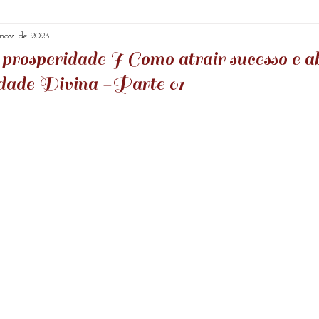
Textos e reflexões
Vídeos
Comando Ashta
 nov. de 2023
 prosperidade I Como atrair sucesso e 
idade Divina -Parte 01
ções mensais
Meditação
Canalização
Lei
de 5 estrelas.
Serapis Bey
Arquétipos
Arcanjo Miguel
aiatí
Prosperidade
Pedras e Cristais
Mensa
formação