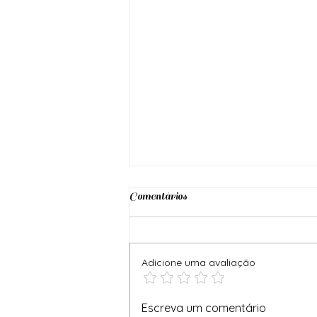
Comentários
Adicione uma avaliação
Prece Poderosa para
Escreva um comentário