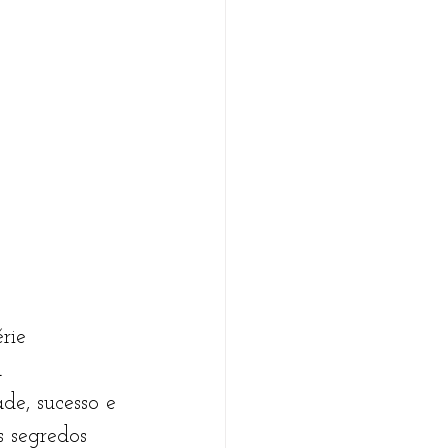
          
rie 
 
de, sucesso e 
s segredos 