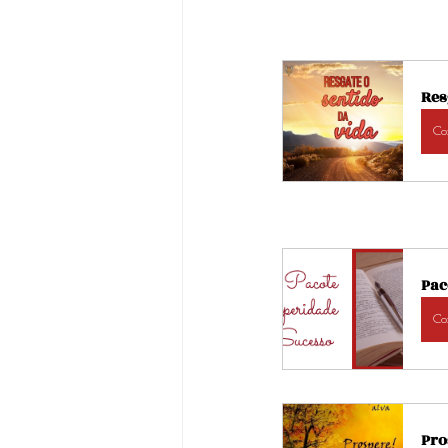
Res
Co
Pac
Co
Pro