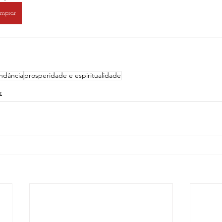
mprar
ndância
prosperidade e espiritualidade
e