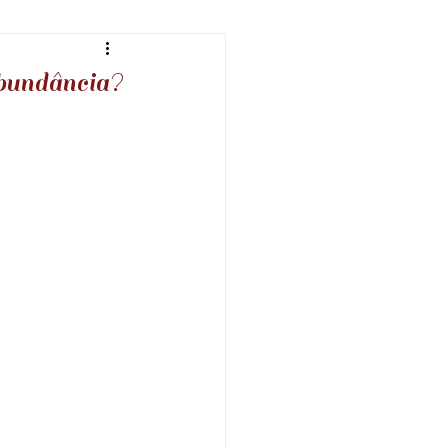
r
E-books
abundância?
 da Atração
gens de sabedoria