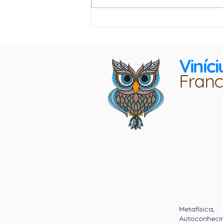
Mudança de Ciclos e Abertura
da Prosperidade
Viníci
Franc
Metafísica,
Autoconheci