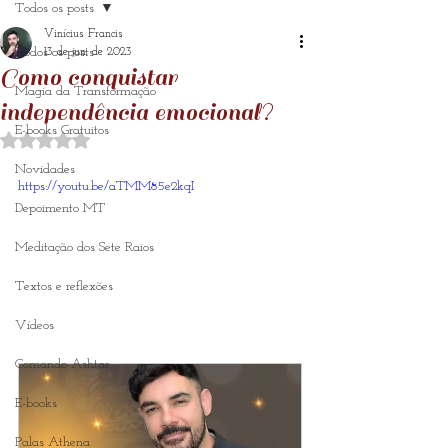
Todos os posts
Vinícius Francis
Todos os posts
13 de jun. de 2023
Como conquistar
Magia da Transformação
independência emocional?
E-books Gratuitos
Avaliado com NaN de 5 estrelas.
Novidades
https://youtu.be/aTMM85e2kqI
Depoimento MT
Meditação dos Sete Raios
Textos e reflexões
Vídeos
Comando Ashtar
E-books
Palas Athena