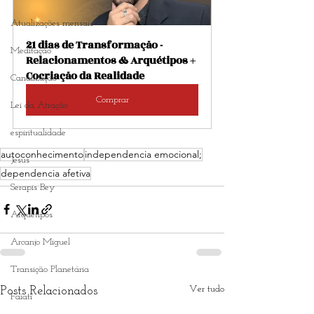
Atualizações mensais
21 dias de Transformação - 
Meditação
Relacionamentos & Arquétipos + 
Cocriação da Realidade
Canalização
Comprar
Lei da Atração
espiritualidade
autoconhecimento
independencia emocional;
Jesus
dependencia afetiva
Serapis Bey
Arquétipos
Arcanjo Miguel
Transição Planetária
Ver tudo
Posts Relacionados
Faiatí