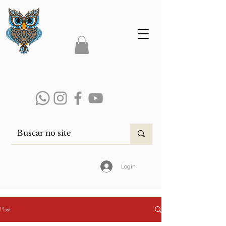
Login
Post