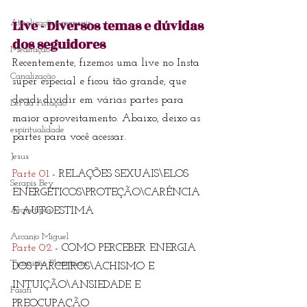
Live - Diversos temas e dúvidas 
Atualizações mensais
dos seguidores
Meditação
Recentemente, fizemos uma live no Insta 
Canalização
super especial e ficou tão grande, que 
decidi dividir em várias partes para 
Lei da Atração
maior aproveitamento. Abaixo, deixo as 
espiritualidade
partes para você acessar. 
Jesus
Parte 01
 - RELAÇÕES SEXUAIS\ELOS 
Serapis Bey
ENERGÉTICOS\PROTEÇÃO\CARÊNCIA 
Arquétipos
E AUTOESTIMA
Arcanjo Miguel
Parte 02
 - COMO PERCEBER ENERGIA 
Transição Planetária
DOS PARCEIROS\ACHISMO E 
INTUIÇÃO\ANSIEDADE E 
Faiatí
PREOCUPAÇÃO 