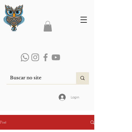
Login
Post