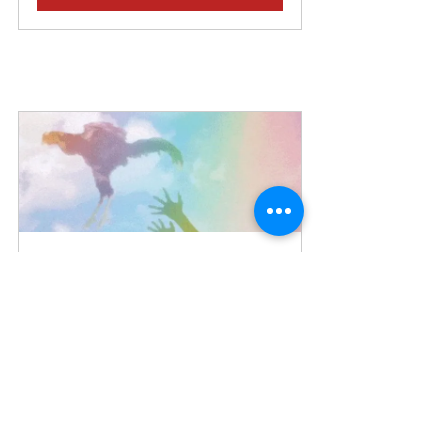
Curso - Solte a Franga
Comprar