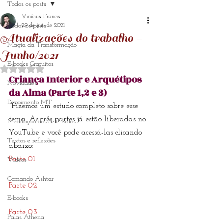
Todos os posts
Vinícius Francis
Todos os posts
29 de jun. de 2021
Atualizações do trabalho -
Magia da Transformação
Junho/2021
E-books Gratuitos
Avaliado com NaN de 5 estrelas.
Criança Interior e Arquétipos 
Novidades
da Alma (Parte 1,2 e 3)
Depoimento MT
 Fizemos um estudo completo sobre esse 
tema. As três partes já estão liberadas no 
Meditação dos Sete Raios
YouTube e você pode acessá-las clicando 
Textos e reflexões
abaixo:
Parte 01
Vídeos
Comando Ashtar
Parte 02
E-books
Parte 03
Palas Athena