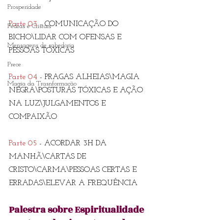
Prosperidade
Parte 03
 - COMUNICAÇÃO DO 
Pedras e Cristais
BICHO\LIDAR COM OFENSAS E 
Mensagens de sabedoria
PESSOAS TÓXICAS
Prece
Parte 04
 - PRAGAS ALHEIAS\MAGIA 
Magia da Trasnformação
NEGRA\POSTURAS TÓXICAS E AÇÃO 
NA LUZ\JULGAMENTOS E 
COMPAIXÃO 
Parte 05
 - ACORDAR 3H DA 
MANHÃ\CARTAS DE 
CRISTO\CARMA\PESSOAS CERTAS E 
ERRADAS\ELEVAR A FREQUÊNCIA
Palestra sobre Espiritualidade 