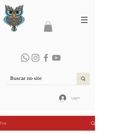
Login
Post