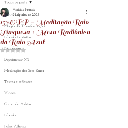
Todos os posts
Vinícius Francis
Todos os posts
24 de abr. de 2025
15%OFF - Meditação Raio
Magia da Transformação
Turquesa + Mesa Radiônica
E-books Gratuitos
do Raio Azul
Novidades
Avaliado com NaN de 5 estrelas.
Depoimento MT
Meditação dos Sete Raios
Textos e reflexões
Vídeos
Comando Ashtar
E-books
Palas Athena