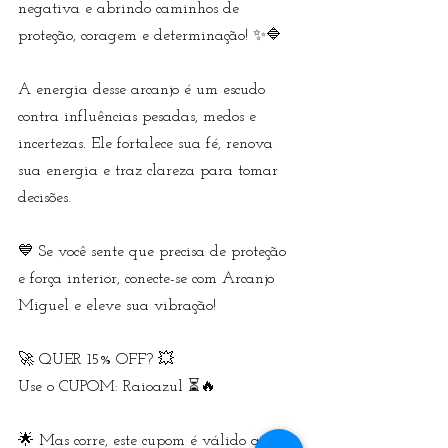
negativa e abrindo caminhos de 
proteção, coragem e determinação! ✨🔷  
A energia desse arcanjo é um escudo 
contra influências pesadas, medos e 
incertezas. Ele fortalece sua fé, renova 
sua energia e traz clareza para tomar 
decisões. 
💙 Se você sente que precisa de proteção 
e força interior, conecte-se com Arcanjo 
Miguel e eleve sua vibração!
🚀 QUER 15% OFF? 💥  
Use o CUPOM: Raioazul ⏳🔥  
🌟 Mas corre, este cupom é válido até 