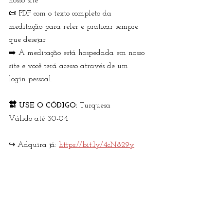
nosso site 
📜 PDF com o texto completo da 
meditação para reler e praticar sempre 
que desejar
➡️ A meditação está hospedada em nosso 
site e você terá acesso através de um 
login pessoal.
🔛 USE O CÓDIGO: 
Turquesa
Válido até 30-04
↪️ Adquira já: 
https://bit.ly/4cN829y