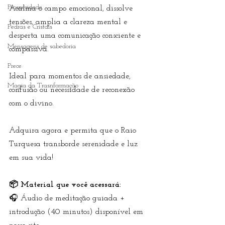
Prosperidade
Acalma o campo emocional, dissolve 
tensões, amplia a clareza mental e 
Pedras e Cristais
desperta uma comunicação consciente e 
Mensagens de sabedoria
compassiva. 
Prece
Ideal para momentos de ansiedade, 
Magia da Trasnformação
confusão ou necessidade de reconexão 
com o divino.
Adquira agora e permita que o Raio 
Turquesa transborde serenidade e luz 
em sua vida!
📦 Material que você acessará:
🎧 Áudio de meditação guiada + 
introdução (40 minutos) disponível em 