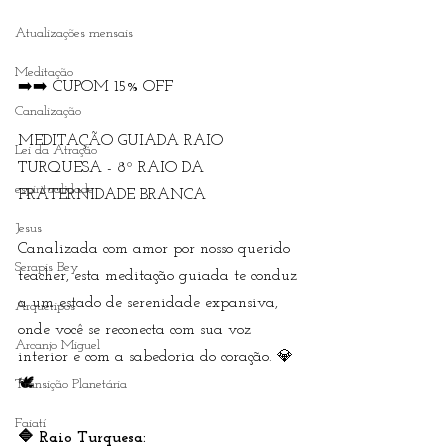
Atualizações mensais
Meditação
➡️➡️ CUPOM 15% OFF
Canalização
MEDITAÇÃO GUIADA RAIO 
Lei da Atração
TURQUESA - 8º RAIO DA 
espiritualidade
FRATERNIDADE BRANCA
Jesus
Canalizada com amor por nosso querido 
Serapis Bey
teacher, esta meditação guiada te conduz 
a um estado de serenidade expansiva, 
Arquétipos
onde você se reconecta com sua voz 
Arcanjo Miguel
interior e com a sabedoria do coração. 💎
🕊
Transição Planetária
Faiatí
🔷 Raio Turquesa: