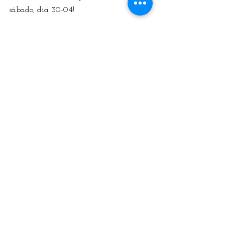
sábado, dia 30-04!
Adquira já: 
https://bit.ly/3XIzoX1
Ver tudo
Posts Relacionados