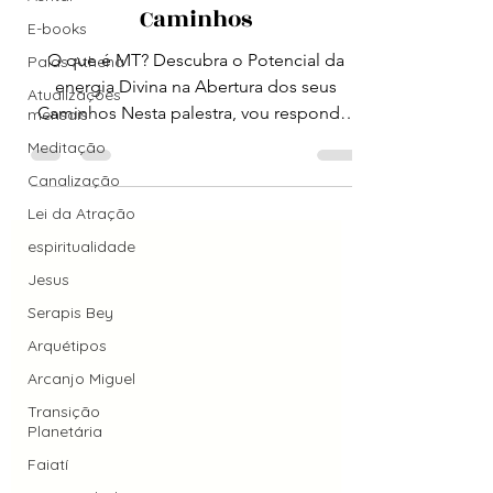
Caminhos
E-books
O que é MT? Descubra o Potencial da
Palas Athena
energia Divina na Abertura dos seus
Atualizações
Caminhos Nesta palestra, vou responder
mensais
uma pergunta que chega...
Meditação
Canalização
Lei da Atração
espiritualidade
Jesus
Serapis Bey
Arquétipos
Arcanjo Miguel
Transição
Planetária
Faiatí