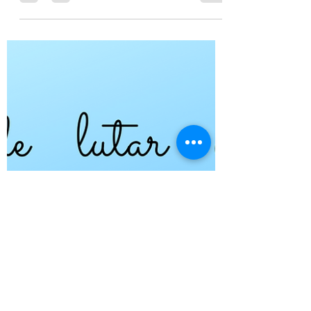
frutos brotam em excelência e
abundância. Todos os filhos de Deus são
convidados a comerem dessa...