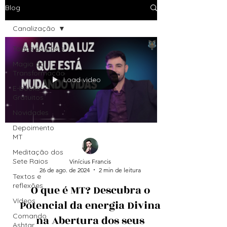
Blog
Canalização
Todos os posts
Magia da
Transformação
Load video
E-books
Gratuitos
Novidades
Depoimento
MT
Meditação dos
Sete Raios
Vinícius Francis
26 de ago. de 2024
2 min de leitura
Textos e
reflexões
O que é MT? Descubra o
Vídeos
Potencial da energia Divina
Comando
na Abertura dos seus
Ashtar