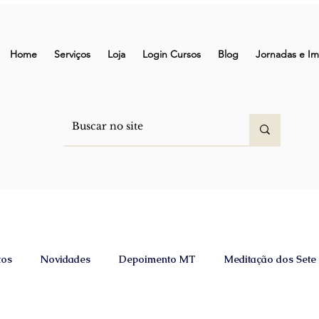
Home
Serviços
Loja
Login Cursos
Blog
Jornadas e Im
tos
Novidades
Depoimento MT
Meditação dos Sete
na
Atualizações mensais
Meditação
Canalização