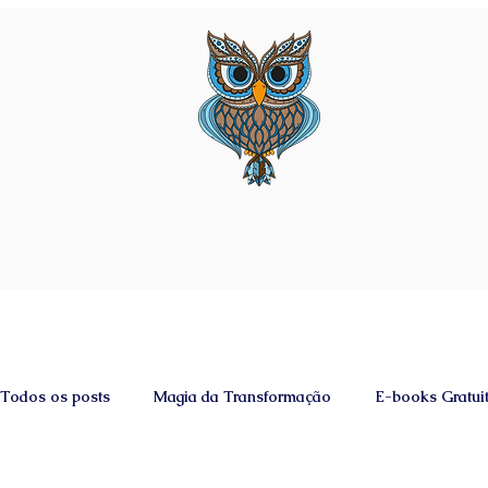
Todos os posts
Magia da Transformação
E-books Gratui
Vídeos
Comando Ashtar
E-books
Palas Athe